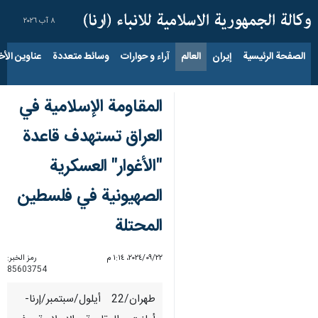
٨ آب ٢٠٢٦
الصفحة الرئيسية
إيران
العالم
آراء و حوارات
وسائط متعددة
عناوين الأخب
المقاومة الإسلامية في
العراق تستهدف قاعدة
"الأغوار" العسكرية
الصهيونية في فلسطين
المحتلة
٢٢‏/٠٩‏/٢٠٢٤، ١:١٤ م
رمز الخبر:
85603754
طهران/22 أيلول/سبتمبر/إرنا- ​