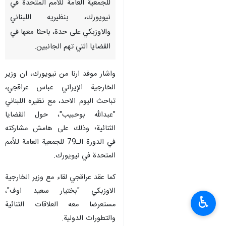
للجمعية العامة للأمم المتحدة في
نيويورك، بنظيريه اللبناني
والاوزبکي على حدة، باحثا معها في
القضايا التي تهم الجانبين.
واشار موفد ارنا من نيويورك، ان وزير
الخارجية الإيراني عباس عراقجي،
تباحث اليوم الاحد، مع نظيره اللبناني
"عبدالله بوحبیب"، حول القضايا
الثنائية؛ وذلك على هامش مشاركته
في الدورة الـ79 للجمعية العامة للأمم
المتحدة في نيويورك.
کما عقد عراقجي لقاء مع وزیر الخارجیة
الاوزبکي "بختیار سعید اوف"،
♿︎
مستعرضا معه العلاقات الثنائیة
والتطورات الدولیة.