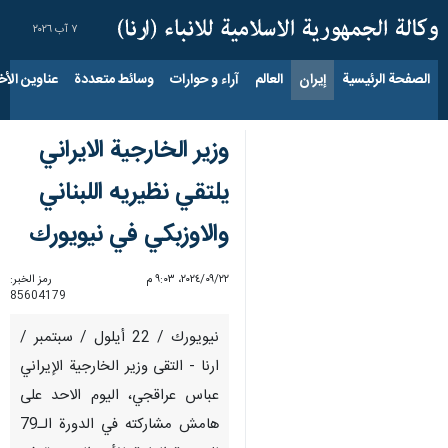
٧ آب ٢٠٢٦
الصفحة الرئيسية
إيران
العالم
آراء و حوارات
وسائط متعددة
عناوين الأخب
وزير الخارجية الايراني
يلتقي نظيريه اللبناني
والاوزبکي في نيويورك
٢٢‏/٠٩‏/٢٠٢٤، ٩:٠٣ م
رمز الخبر:
85604179
نيويورك / 22 أیلول / سبتمبر /
ارنا - التقى وزير الخارجية الإيراني
عباس عراقجي، اليوم الاحد على
هامش مشاركته في الدورة الـ79