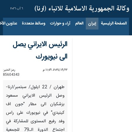
٦ آب ٢٠٢٦
الصفحة الرئيسية
إيران
العالم
آراء و حوارات
وسائط متعددة
عناوين الأخب
الرئيس الايراني يصل
الى نيويورك
٢٢‏/٠٩‏/٢٠٢٤، ١١:٥٩ م
رمز الخبر:
85604343
طهران / 22 ايلول/ سبتمبر/ارنا-
وصل الرئيس الايراني مسعود
بزشكيان الى مطار "جون اف
كينيدي" في نيويورك على راس
وفد رفيع المستوى للمشاركة في
اجتماع الدورة الـ79 للجمعية