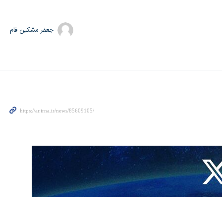
جعفر مشکین فام