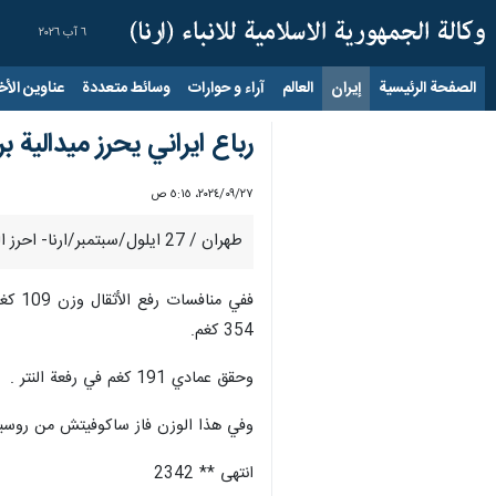
٦ آب ٢٠٢٦
الصفحة الرئيسية
إيران
العالم
آراء و حوارات
وسائط متعددة
عناوين الأخب
رباع ايراني يحرز ميدالية 
٢٧‏/٠٩‏/٢٠٢٤، ٥:١٥ ص
طهران / 27 ايلول/سبتمبر/ارنا- احرز الرباع الايراني حسن عمادي الميدالية البرونزية في وزن 109 كغم في بطولة العالم لرفع االاثقال للشباب المقامة في اسبانيا.
354 كغم.
وحقق عمادي 191 كغم في رفعة النتر .
وفي هذا الوزن فاز ساكوفيتش من روسيا بالمي
انتهى ** 2342