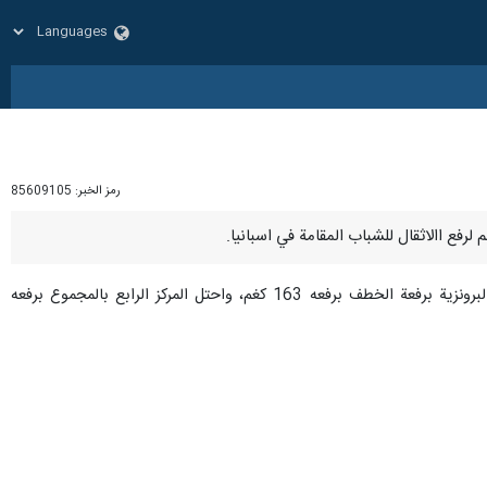
رمز الخبر:
85609105
ففي منافسات رفع الأثقال وزن 109 كغم ضمن بطولة العالم للشباب في إسبانيا، حصل حسن عمادي على الميدالية البرونزية برفعة الخطف برفعه 163 كغم، واحتل المركز الرابع بالمجموع برفعه