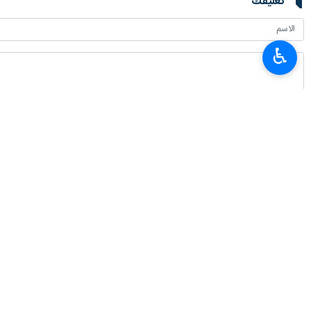
تعليقك
♿︎
أحدث الأخبار
حركة العبور في منفذ مهران الحدودي سجلت رقما قياسيا عالميا
٢٠٢٦-٠٨-٠٦ ٠٤:١٩
وزير العلوم الايراني ورئيس بيت الحكمة العراقي يؤكدان على تطوير التعاون الع
٢٠٢٦-٠٨-٠٦ ٠٤:٠١