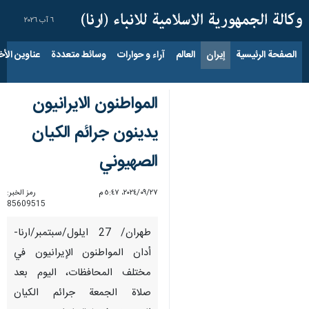
٦ آب ٢٠٢٦
الصفحة الرئيسية
إيران
العالم
آراء و حوارات
وسائط متعددة
عناوين الأخب
المواطنون الایرانیون
یدینون جرائم الکیان
الصهيوني
٢٧‏/٠٩‏/٢٠٢٤، ٥:٤٧ م
رمز الخبر:
85609515
طهران/ 27 ايلول/سبتمبر/ارنا-
أدان المواطنون الإیرانیون في
مختلف المحافظات، الیوم بعد
صلاة الجمعة جرائم الكيان