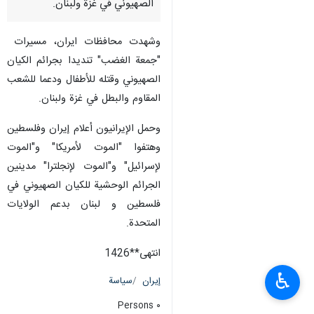
الصهيوني في غزة ولبنان.
وشهدت محافظات ایران، مسيرات
"جمعة الغضب" تنديدا بجرائم الكيان
الصهيوني وقتله للأطفال ودعما للشعب
المقاوم والبطل في غزة ولبنان.
وحمل الإيرانيون أعلام إيران وفلسطين
وهتفوا "الموت لأمريكا" و"الموت
لإسرائيل" و"الموت لإنجلترا" مدينين
الجرائم الوحشية للکیان الصهيوني في
فلسطين و لبنان بدعم الولايات
المتحدة.
انتهی**1426
♿︎
إيران
سياسة
٠ Persons