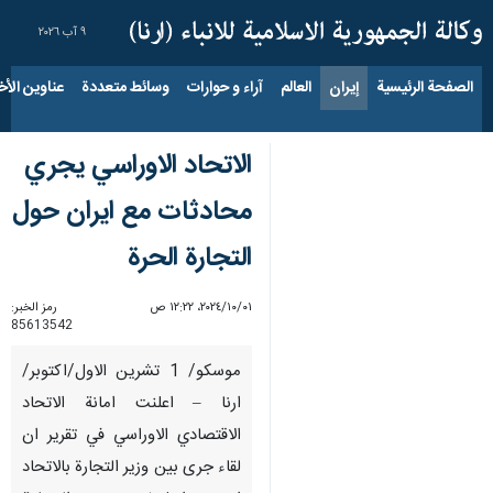
٩ آب ٢٠٢٦
الصفحة الرئيسية
إيران
العالم
آراء و حوارات
وسائط متعددة
عناوين الأخب
الاتحاد الاوراسي يجري
محادثات مع ايران حول
التجارة الحرة
٠١‏/١٠‏/٢٠٢٤، ١٢:٢٢ ص
رمز الخبر:
85613542
موسكو/ 1 تشرين الاول/اكتوبر/
ارنا – اعلنت امانة الاتحاد
الاقتصادي الاوراسي في تقرير ان
لقاء جرى بين وزير التجارة بالاتحاد