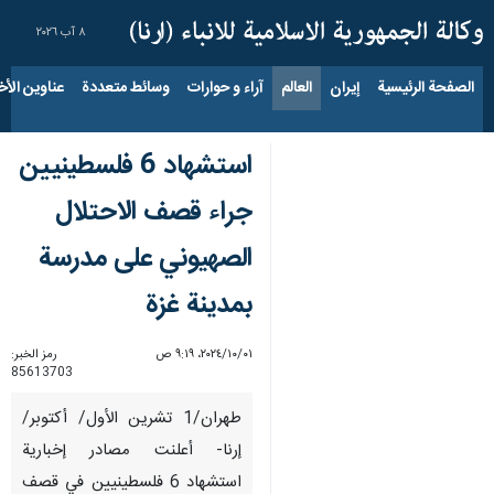
٨ آب ٢٠٢٦
الصفحة الرئيسية
إيران
العالم
آراء و حوارات
وسائط متعددة
عناوين الأخب
استشهاد 6 فلسطينيين
جراء قصف الاحتلال
الصهيوني على مدرسة
بمدينة غزة
٠١‏/١٠‏/٢٠٢٤، ٩:١٩ ص
رمز الخبر:
85613703
طهران/1 تشرين الأول/ أكتوبر/
إرنا- أعلنت مصادر إخبارية
استشهاد 6 فلسطينيين في قصف