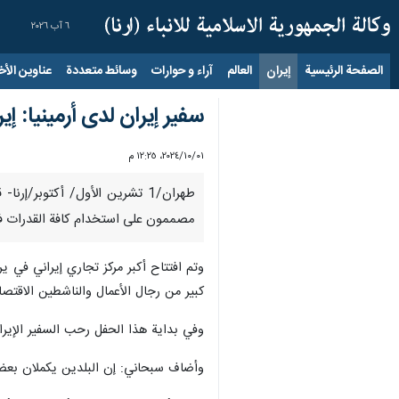
٦ آب ٢٠٢٦
الصفحة الرئيسية
إيران
العالم
آراء و حوارات
وسائط متعددة
عناوين الأخب
سفير إيران لدى أرمينيا: إ
٠١‏/١٠‏/٢٠٢٤، ١٢:٢٥ م
طهران/1 تشرين الأول/ أكتوبر/
مصممون على استخدام كافة القدرات في 
وتم افتتاح أكبر مركز تجاري إيراني في ي
كبير من رجال الأعمال والناشطين الاقتصا
وفي بداية هذا الحفل رحب السفير الإيراني
وأضاف سبحاني: إن البلدين يكملان بعضهم