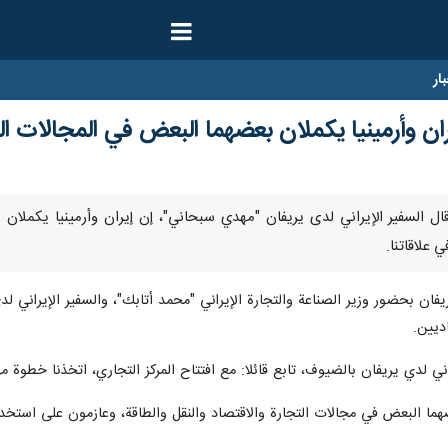
ار
يران وأرمينيا يكملان بعضهما البعض في المجالات ال
إرنا- قال السفير الإيراني لدى يريفان "مهدي سبحاني"، إن إيران وأرمينيا يكم
علاقاتنا.
ريفان بحضور وزير الصناعة والتجارة الإيراني "محمد أتابك"، والسفير الإيراني 
ديين.
 لدي يريفان بالضيوف، تابع قائلا: مع افتتاح المركز التجاري، اتخذنا خطوة مهم
ا البعض في مجالات التجارة والاقتصاد والنقل والطاقة، وعازمون على استخدام 