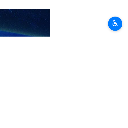
♿︎
أخبار ذات صلة
تذليل القيود المالية التي تعترض رجال الاعمال 
طهران/ 30 ايلول/سبتمبر/ارنا – عقد وزير الصناعة والتجارة محمد اتابك خلال زيارته لارمينيا، لقاءات…
تعليقك