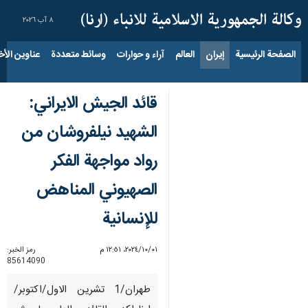
٨ آب ٢٠٢٦
الصفحة الرئيسية
إيران
العالم
آراء و حوارات
وسائط متعددة
عناوين الأخب
قائد الجيش الايراني:
الشهيد نيلفروشان من
رواد مواجهة الفكر
الصهيوني المناهض
للإنسانية
٠١‏/١٠‏/٢٠٢٤، ١٢:٥١ م
رمز الخبر:
85614090
طهران/1 تشرين الاول/اكتوبر/