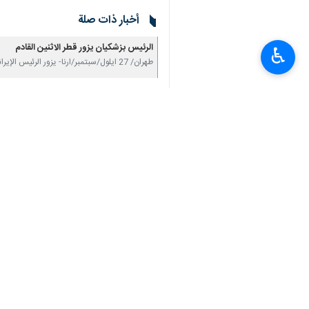
أخبار ذات صلة
الرئیس بزشکیان یزور قطر الاثنین القادم
♿︎
طهران/ 27 ايلول/سبتمبر/ارنا- یزور الرئيس الإيراني "مسعود بزشکیان" یوم الاثنین 30 سبتمبر دولة…
تعليقك