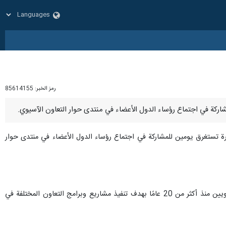
رمز الخبر:
85614155
ارة تستغرق يومين للمشاركة في اجتماع رؤساء الدول الأعضاء في منتدى حوار
ويتكون منتدى حوار التعاون الآسيوي، المعروف باسم ACD، من 35 دولة آسيوية، ويعمل على تعزيز الحوار بين الآسيويين منذ أكثر من 20 عامًا بهدف تنفيذ مشاريع وبرامج التعاون المختلفة في