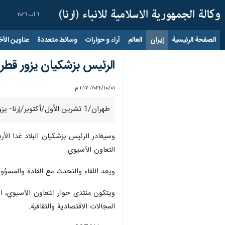
٦ آب ٢٠٢٦
الصفحة الرئيسية
إيران
العالم
آراء و حوارات
وسائط متعددة
عناوين الأخب
الرئيس بزشكيان يزور قطر غ
٠١‏/١٠‏/٢٠٢٤، ١:١٧ م
طهران/1 تشرين الأول/أكتوبر/إرنا- يزور الرئيس الإيراني "مسعود بزشكيان"، العاصمة القطرية الدوحة غدا الأربعاء، للمشاركة في اجتماع رؤساء الدول الأعضاء في منتدى حوار التعاون الآسيوي.
وسيغادر الرئيس بزشکیان البلاد غدا الأ
التعاون الآسيوي.
ويعد اللقاء والتحدث مع القادة والمسؤو
المجالات الاقتصادية والثقافية.