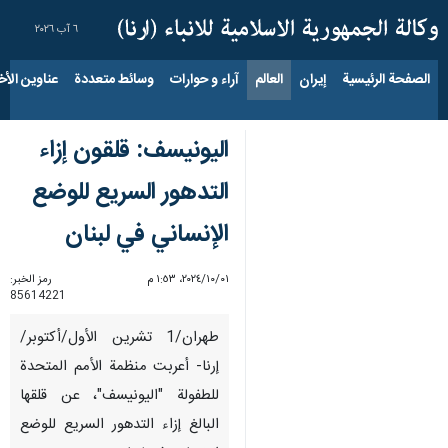
٦ آب ٢٠٢٦
الصفحة الرئيسية
إيران
العالم
آراء و حوارات
وسائط متعددة
عناوين الأخب
اليونيسف: قلقون إزاء
التدهور السريع للوضع
الإنساني في لبنان
٠١‏/١٠‏/٢٠٢٤، ١:٥٣ م
رمز الخبر:
85614221