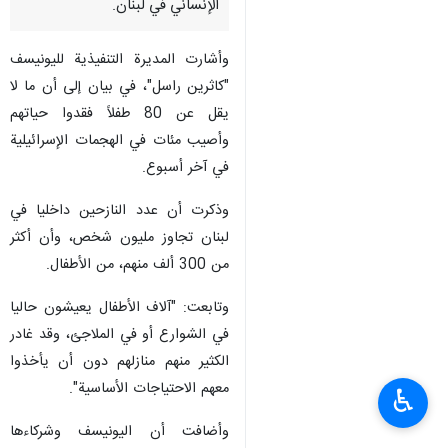
طهران/1 تشرين الأول/أكتوبر/
إرنا- أعربت منظمة الأمم المتحدة
للطفولة "اليونيسف"، عن قلقها
البالغ إزاء التدهور السريع للوضع
الإنساني في لبنان.
وأشارت المديرة التنفيذية لليونيسف
"كاثرين راسل"، في بيان إلى أن ما لا
يقل عن 80 طفلاً فقدوا حياتهم
وأصيب مئات في الهجمات الإسرائيلية
في آخر أسبوع.
وذكرت أن عدد النازحين داخليا في
لبنان تجاوز مليون شخص، وأن أكثر
من 300 ألف منهم، من الأطفال.
♿︎
وتابعت: "آلاف الأطفال يعيشون حاليا