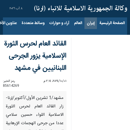
٨ آب ٢٠٢٦
الصفحة الرئيسية
إيران
العالم
آراء و حوارات
وسائط متعددة
عناوين الأخب
القائد العام لحرس الثورة
الإسلامية يزور الجرحى
اللبنانيين في مشهد
٠١‏/١٠‏/٢٠٢٤، ٢:١٤ م
رمز الخبر:
85614269
مشهد/1 تشرين الأول/أكتوبر/إرنا-
زار القائد العام لحرس الثورة
الاسلامية اللواء حسين سلامي
عددا من جرحى الهجمات الإرهابية