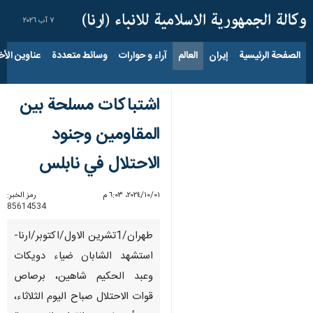
٧ آب ٢٠٢٦
الصفحة الرئيسية
إيران
العالم
آراء و حوارات
وسائط متعددة
عناوين الأخب
اشتباكات مسلحة بين
المقاومين وجنود
الاحتلال في نابلس
٠١‏/١٠‏/٢٠٢٤، ٦:٠٣ م
رمز الخبر:
85614534
طهران/1تشرين الاول/اكتوبر/ارنا-
استشهد الشابان ضياء دويكات
وعبد الحكيم شاهين، برصاص
قوات الاحتلال صباح اليوم الثلاثاء،