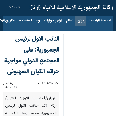
٧ آب ٢٠٢٦
الصفحة الرئيسية
إيران
العالم
آراء و حوارات
وسائط متعددة
عناوين الأخب
النائب الاول لرئيس
الجمهورية: على
المجتمع الدولي مواجهة
جرائم الكيان الصهيوني
٠١‏/١٠‏/٢٠٢٤، ٦:٥٣ م
رمز الخبر:
85614542
طهران/1تشرين الاول/ اكتوبر/
ارنا- اكد النائب الاول لرئيس
الجمهوريه محمد رضا عارف انه