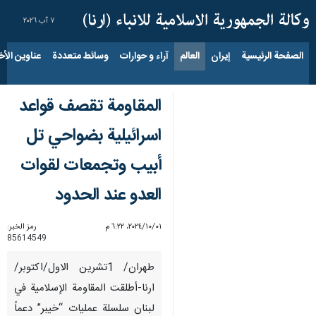
٧ آب ٢٠٢٦
الصفحة الرئيسية
إيران
العالم
آراء و حوارات
وسائط متعددة
عناوين الأخب
المقاومة تقصف قواعد
اسرائيلية بضواحي تل
أبيب وتجمعات لقوات
العدو عند الحدود
٠١‏/١٠‏/٢٠٢٤، ٦:٢٢ م
رمز الخبر:
85614549
طهران/ 1تشرين الاول/اكتوبر/
ارنا-أطلقت المقاومة الإسلامية في
لبنان سلسلة عمليات “خيبر” دعماً