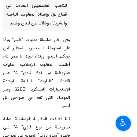
للشعب الفلسطيني الصامد في
قطاع غزة وإسناداً لمقاومته الباسلة
‌‏‌‏‌والشريفة، ودفاعًا عن لبنان ‌‏وشعبه.
وفي إطار سلسلة عمليات “خيبر” وردًا
على استهداف المدنيين والمجازر التي
يرتكبها ‏العدو، وبنداء لبيك يا نصر الله،
أطلقت المقاومة الإسلامية صليات
صاروخية من نوع فادي” 4″ ‏على
قاعدة “غليلوت” التابعة لوحدة
الإستخبارات العسكرية 8200 ومقر
الموساد التي تقع في ‏ضواحي تل
أبيب.
كما أطلقت المقاومة الإسلامية صلية
♿︎
صاروخية من نوع فادي” 4″ على
‏قاعدة “سده دوف” الجوية في ضواحي