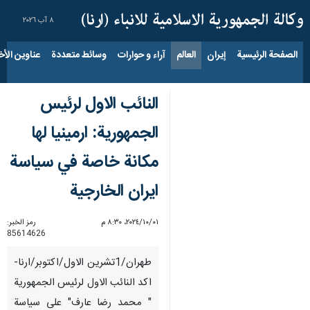
٨ آب ٢٠٢٦
الصفحة الرئيسية
إيران
العالم
آراء و حوارات
وسائط متعددة
عناوين الأخب
النائب الاول لرئيس
الجمهورية: ارمينيا لها
مكانة خاصة في سياسة
ايران الخارجية
٠١‏/١٠‏/٢٠٢٤، ٨:٣٠ م
رمز الخبر:
85614626
طهران/1تشرين الاول/اكتوبر/ارنا-
اكد النائب الاول لرئيس الجمهورية
" محمد رضا عارف" على سياسة