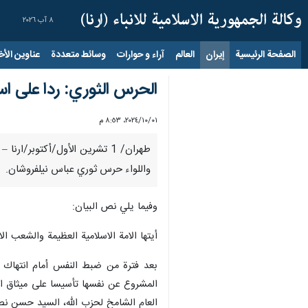
٨ آب ٢٠٢٦
الصفحة الرئيسية
إيران
العالم
آراء و حوارات
وسائط متعددة
عناوين الأخب
الحرس الثوري: ردا على ا
٠١‏/١٠‏/٢٠٢٤، ٨:٥٣ م
طهران/ 1 تشرين الأول/أكتوبر
واللواء حرس ثوري عباس نيلفروشان.
وفيما يلي نص البيان:
أيتها الامة الاسلامية العظيمة والشعب الا
بعد فترة من ضبط النفس أمام انتهاك سيا
المشروع عن نفسها تأسيسا على ميثاق الا
العام الشامخ لحزب الله، السيد حسن نصر