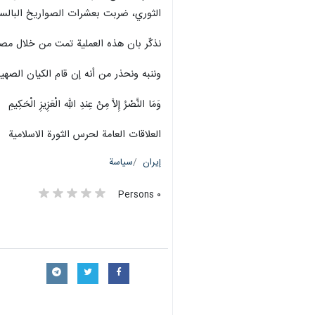
الثوري، ضربت بعشرات الصواريخ البالستي
نذكّر بان هذه العملية تمت من خلال مصاد
وننبه ونحذر من أنه إن قام الكيان الصهي
وَمَا النَّصْرُ إِلاَّ مِنْ عِندِ اللّهِ الْعَزِیزِ الْحَکِیمِ
العلاقات العامة لحرس الثورة الاسلامية
إيران
سياسة
٠ Persons