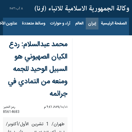
٨ آب ٢٠٢٦
الصفحة الرئيسية
إيران
العالم
آراء و حوارات
وسائط متعددة
عناوين الأخب
محمد عبدالسلام: ردع
الكيان الصهيوني هو
السبيل الوحيد للجمه
ومنعه من التمادي في
جرائمه
٠١‏/١٠‏/٢٠٢٤، ٩:٤٦ م
رمز الخبر:
85614683
طهران/ 1 تشرين الأول/أكتوبر/