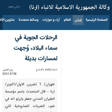
٩ آب ٢٠٢٦
الصفحة الرئيسية
إيران
العالم
آراء و حوارات
وسائط متعددة
عناوين الأخب
الرحلات الجوية في
سماء البلاد، وُجهت
لمسارات بديلة
٠١‏/١٠‏/٢٠٢٤، ١٠:٣٠ م
رمز الخبر:
85614748
طهران/ 1 تشرين الاول/اكتوبر/
ارنا – قال المتحدث باسم مؤسسة
الطيران المدني جعفر يازرلو انه في
ضوء الضربات الصاروخية التي