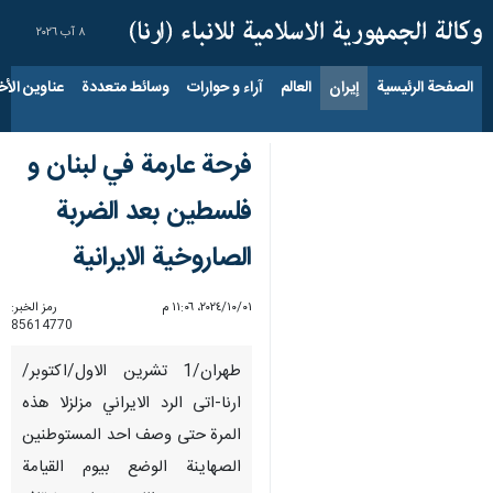
٨ آب ٢٠٢٦
الصفحة الرئيسية
إيران
العالم
آراء و حوارات
وسائط متعددة
عناوين الأخب
فرحة عارمة في لبنان و
فلسطين بعد الضربة
الصاروخية الايرانية
٠١‏/١٠‏/٢٠٢٤، ١١:٠٦ م
رمز الخبر:
85614770
طهران/1 تشرين الاول/اكتوبر/
ارنا-اتى الرد الايراني مزلزلا هذه
المرة حتى وصف احد المستوطنين
الصهاينة الوضع بيوم القيامة