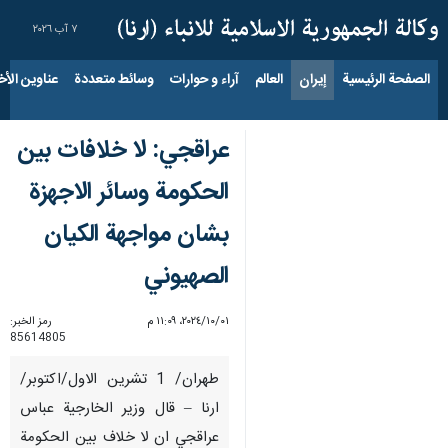
٧ آب ٢٠٢٦
الصفحة الرئيسية
إيران
العالم
آراء و حوارات
وسائط متعددة
عناوين الأخب
عراقجي: لا خلافات بين
الحكومة وسائر الاجهزة
بشان مواجهة الكيان
الصهيوني
٠١‏/١٠‏/٢٠٢٤، ١١:٠٩ م
رمز الخبر:
85614805
طهران/ 1 تشرين الاول/اكتوبر/
ارنا – قال وزير الخارجية عباس
عراقجي ان لا خلاف بين الحكومة