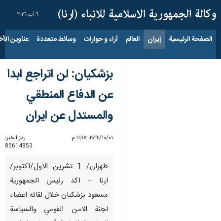
٦ آب ٢٠٢٦
الصفحة الرئيسية
إيران
العالم
آراء و حوارات
وسائط متعددة
عناوين الأخب
بزشكيان: لن اتراجع ابدا
عن الدفاع المنطقي
والمستدل عن ايران
٠١‏/١٠‏/٢٠٢٤، ١١:٤٥ م
رمز الخبر:
85614853