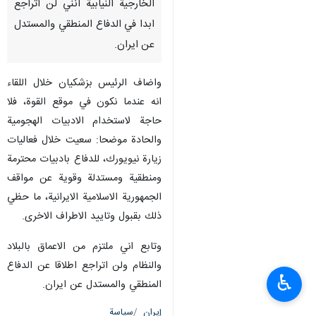
طهران/ 1 تشرين الاول/اكتوبر/
ارنا – اكد رئيس الجمهورية
مسعود بزشكيان خلال لقائه اعضاء
لجنة الامن القومي والسياسة
الخارجية النيابية أنني لن اتراجع
ابدا في الدفاع المنطقي والمستدل
عن ايران.
واضاف الرئيس بزشكيان خلال اللقاء
انه عندما نكون في موقع القوة، فلا
حاجة لاستخدام الادبيات الهجومية
والحادة موضحا: سعيت خلال فعاليات
زيارة نيويورك، للدفاع بادبيات محترمة
♿︎
ومنطقية ومستدلة وقوية عن مواقف
الجمهورية الاسلامية الايرانية، ما حظي