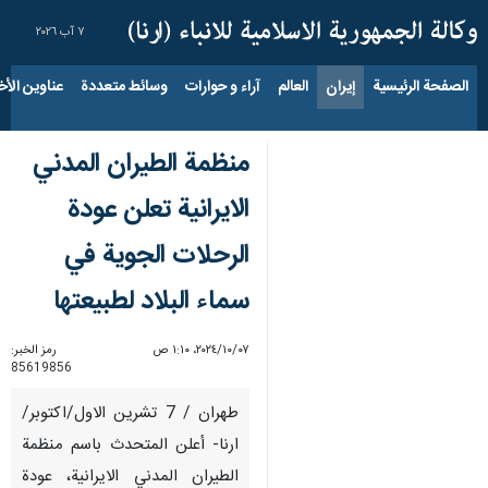
٧ آب ٢٠٢٦
الصفحة الرئيسية
إيران
العالم
آراء و حوارات
وسائط متعددة
عناوين الأخب
منظمة الطيران المدني
الايرانية تعلن عودة
الرحلات الجوية في
سماء البلاد لطبيعتها
٠٧‏/١٠‏/٢٠٢٤، ١:١٠ ص
رمز الخبر:
85619856