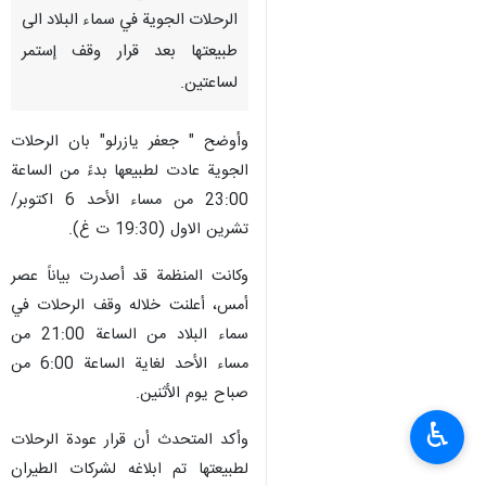
طهران / 7 تشرين الاول/اكتوبر/
ارنا- أعلن المتحدث باسم منظمة
الطيران المدني الايرانية، عودة
الرحلات الجوية في سماء البلاد الى
طبيعتها بعد قرار وقف إستمر
لساعتين.
وأوضح " جعفر يازرلو" بان الرحلات
الجوية عادت لطبيعها بدءً من الساعة
23:00 من مساء الأحد 6 اكتوبر/
تشرين الاول (19:30 ت غ).
♿︎
وكانت المنظمة قد أصدرت بياناً عصر
أمس، أعلنت خلاله وقف الرحلات في