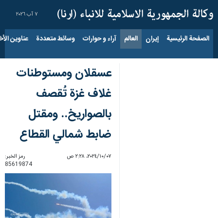
٧ آب ٢٠٢٦
الصفحة الرئيسية
إيران
العالم
آراء و حوارات
وسائط متعددة
عناوين الأخب
عسقلان ومستوطنات
غلاف غزة تُقصف
بالصواريخ.. ومقتل
ضابط شمالي القطاع
٠٧‏/١٠‏/٢٠٢٤، ٢:٢٨ ص
رمز الخبر:
85619874