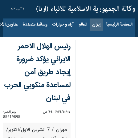
٦ آب ٢٠٢٦
الصفحة الرئيسية
إيران
العالم
آراء و حوارات
وسائط متعددة
عناوين الأخب
رئيس الهلال الاحمر
الايراني يؤكد ضرورة
إيجاد طريق آمن
لمساعدة منكوبي الحرب
في لبنان
٠٧‏/١٠‏/٢٠٢٤، ٦:٤١ ص
رمز الخبر:
85619895