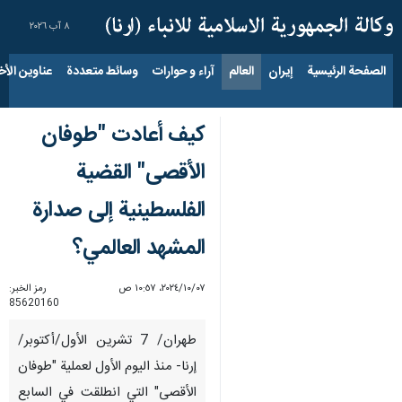
٨ آب ٢٠٢٦
الصفحة الرئيسية
إيران
العالم
آراء و حوارات
وسائط متعددة
عناوين الأخب
كيف أعادت "طوفان
الأقصى" القضية
الفلسطينية إلى صدارة
المشهد العالمي؟
٠٧‏/١٠‏/٢٠٢٤، ١٠:٥٧ ص
رمز الخبر:
85620160