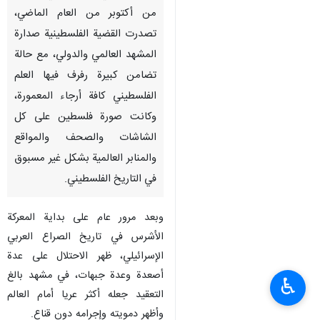
طهران/ 7 تشرين الأول/أكتوبر/
إرنا- منذ اليوم الأول لعملية "طوفان
الأقصى" التي انطلقت في السابع
من أكتوبر من العام الماضي،
تصدرت القضية الفلسطينية صدارة
المشهد العالمي والدولي، مع حالة
تضامن كبيرة رفرف فيها العلم
الفلسطيني كافة أرجاء المعمورة،
وكانت صورة فلسطين على كل
الشاشات والصحف والمواقع
والمنابر العالمية بشكل غير مسبوق
في التاريخ الفلسطيني.
♿︎
وبعد مرور عام على بداية المعركة