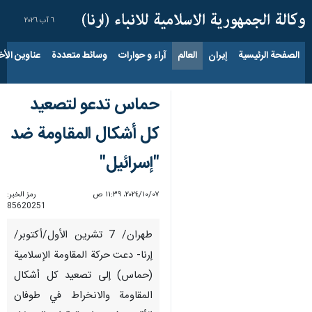
٦ آب ٢٠٢٦
الصفحة الرئيسية
إيران
العالم
آراء و حوارات
وسائط متعددة
عناوين الأخب
حماس تدعو لتصعيد
كل أشكال المقاومة ضد
"إسرائيل"
٠٧‏/١٠‏/٢٠٢٤، ١١:٣٩ ص
رمز الخبر:
85620251
طهران/ 7 تشرين الأول/أكتوبر/
إرنا- دعت حركة المقاومة الإسلامية
(حماس) إلى تصعيد كل أشكال
المقاومة والانخراط في طوفان