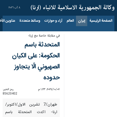
٨ آب ٢٠٢٦
الصفحة الرئيسية
إيران
العالم
آراء و حوارات
وسائط متعددة
عناوين الأخب
في مقابلة خاصة مع إرنا؛
المتحدثة باسم
الحكومة: على الكيان
الصهيوني الّا يتجاوز
حدوده
٠٧‏/١٠‏/٢٠٢٤، ١:٢٣ م
رمز الخبر:
85620402
طهران/7 تشرين الاول/اكتوبر/
ارنا- اكدت المتحدثة باسم