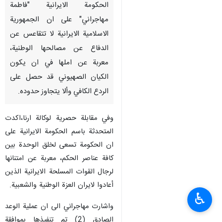
الحكومة الايرانية "فاطمة
مهاجراني" على ان الجمهورية
الاسلامية الايرانية لا تتقاعس عن
الدفاع عن مصالحها الوطنية،
معربة عن املها في ان يكون
الكيان الصهيوني قد حصل على
الردع الكافي وألا يتجاوز حدوده.
وفي مقابلة حصرية لوكالة ارنا،اكدت
المتحدثة باسم الحكومة الايرانية على
ان الحكومة تسعى لخلق الوحدة بين
كافة عناصر الحكم، معربة عن امتنانها
لرجال القوات المسلحة الايرانية الذين
أعادوا لايران العزة الوطنية والشعبية.
♿︎
واشارت مهاجراني الى ان عملية الوعد
الصادق (2) تم تنفيذها بموافقة