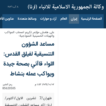
٨ آب ٢٠٢٦
الصفحة الرئيسية
إيران
العالم
آراء و حوارات
وسائط متعددة
عناوين الأخب
على هامش مؤتمر تكريم اصحاب المواكب
والهيئات الحسينية النموذجية؛
مساعد الشؤون
التنسيقية لفيلق القدس:
اللواء قاآني بصحة جيدة
ويواكب عمله بنشاط
٠٧‏/١٠‏/٢٠٢٤، ١:٥٢ م
رمز الخبر:
85620505
طهران/7 تشرين الاول/اكتوبر/
ارنا- اكد مساعد الشؤون التنسيقية