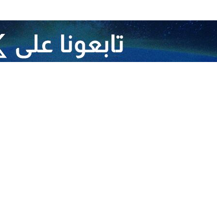
 آلاف من علماء السنة في ايران معربين فيها عن امتنانهم ودعمهم لعملية الوعد الصادق 2.
يهات قيادة اية الله الخامنئي القوية والحكيمة، وبعد فترة من ضبط النفس الم
رين الاول/اكتوبر بنار الغضب الناجم عن شعب الجمهورية الاسلامية وجيشها الإ
واضافت الرسالة بأن عملية الوعد الصادق (2) قد أعطت زخما و حياة جديدة وتصميما واصرارا ل
شرعي حتى زواله.
جمعة والمبشرين من اهل السنة في ايران وبصفتنا خدام القرآن والتعاليم ا
ي صلاة الجمعة الأخيرة في طهران ، نجدد العهد مع مُثُل الإمام الراحل الامام ا
انهم للعملية المجيدة التي قام بها القوات المسلحة الأبية للجمهورية الإسلا