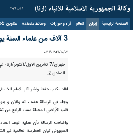
٦ آب ٢٠٢٦
الصفحة الرئيسية
إيران
العالم
آراء و حوارات
وسائط متعددة
عناوين الأخب
3 آلاف من علماء السنة يوجهون رسالة الى قائد الثورة الاسلامية تأييدا لعملية الوعد الصادق 2
٠٧‏/١٠‏/٢٠٢٤، ٢:٤٩ م