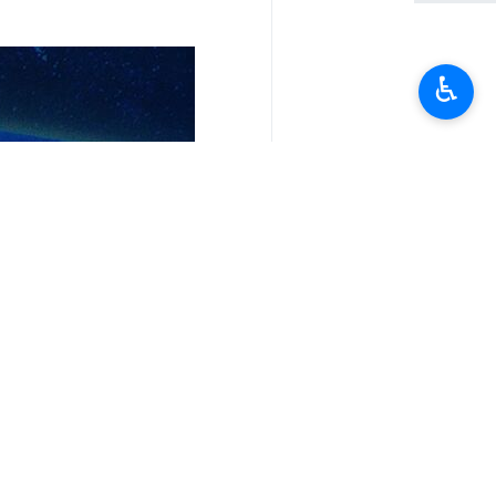
♿︎
الصادق 2.
افاد مكتب حفظ ونشر اثار الامام الخامنئي،ان قائد الثورة الاسلامية تلقى رسالة من 3
وجاء في الرسالة هذه ، انه والآن و بتوج
قلب الأراضي المحتلة مساء الرابع من تش
الصهيوني كيان الغطرسة العالمية غير ال
وذكرت الرسالة : نحن نخبة من أئمة ال
سماحته المنيرة وخطبته المحطمة للأعداء ف
كما اعربت الرسالة عن خالص شكرهم وامتن
ومجاهديه في سبيل الله.