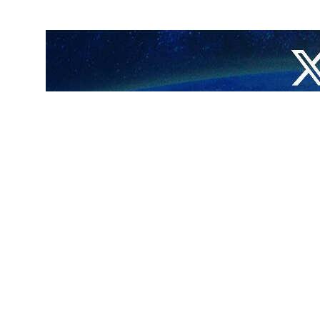
طهران/7 تشرين الاول/اكتوبر/ارنا- في رسالة موجهة الى قائد الثورة الإسلامية آية الله العظمى السيد علي الخامنئي، أعرب 3 آلاف من علماء السنة في ايران عن امتنانهم ودعمهم لعملية الوعد
شرف، وباليد القوية والمقتدرة لحرس الثورة الإسلامية الإيرانية،تم استهداف
لهي.
ا يكل، للقلوب الحزينة على شعب فلسطين الأعزل ولكل أحرار العالم وللمجاهدين لمواجهة الكيان
لإسلامية وشرح طريق الوحدة وجهاد التبيين،وضمن تقدرينا بشدة تصريحات
لخميني (ره) وكبار الشهداء أتباع ذلك القائد العظيم.
مية الإيرانية ضد الكيان الغاصب قاتل الأطفال بحضور قائده الحكيم وقادته