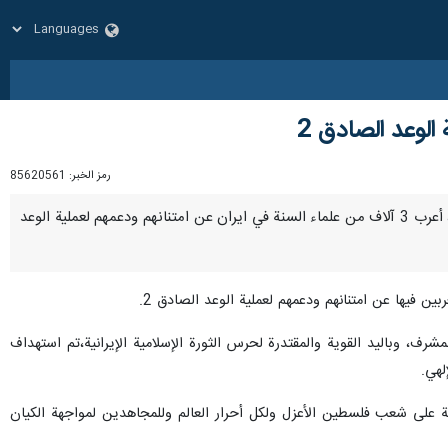
رمز الخبر:
85620561