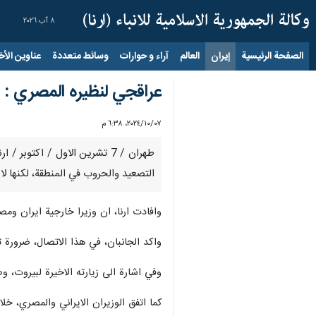
٨ آب ٢٠٢٦
الصفحة الرئيسية
إيران
العالم
آراء و حوارات
وسائط متعددة
عناوين الأخب
عراقجي لنظيره المصري : 
٠٧‏/١٠‏/٢٠٢٤، ٦:٣٨ م
طهران / 7 تشرين الاول / اكت
التصعيد والحروب في المنطقة، لكنها ل
وافادت ارنا، ان وزيرا خارجية ايران ومصر
واكد الجانبان، في هذا الاتصال، ضرورة ت
وفي اشارة الى زيارته الاخيرة لبيروت،
كما اتفق الوزيران الايراني والمصري، خلال