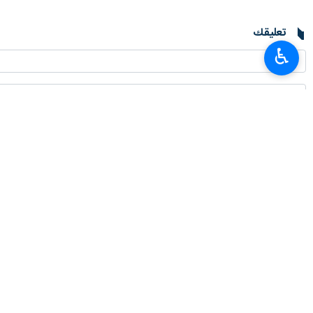
تعليقك
♿︎
أحدث الأخبار
قاليباف: الصحفيون مجاهدون.. الوعي خندقهم والحقيقة سلاحهم
٢٠٢٦-٠٨-٠٨ ٠٩:٠٢
وزارة الدفاع: الصحفيون يُعدون ركيزة أساسية في صياغة الخطاب الدفاعي الشام