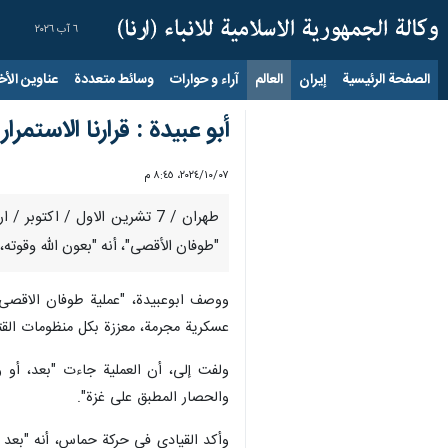
٦ آب ٢٠٢٦
الصفحة الرئيسية
إيران
العالم
آراء و حوارات
وسائط متعددة
عناوين الأخب
أبو عبيدة : قرارنا الاستم
٠٧‏/١٠‏/٢٠٢٤، ٨:٤٥ م
طهران / 7 تشرين الاول / اكت
"طوفان الأقصى"، أنه "بعون الله وقوته،
عسكرية مجرمة، معززة بكل منظومات القتا
ولفت إلى، أن العملية جاءت "بعد، أو 
والحصار المطبق على غزة".
وأكد القيادي في حركة حماس، أنه "بعد ك