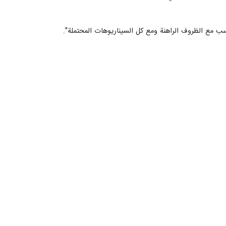
ناسب مع الظروف الراهنة ومع كل السيناريوهات المحتملة".
حیدر مدرس عسکری