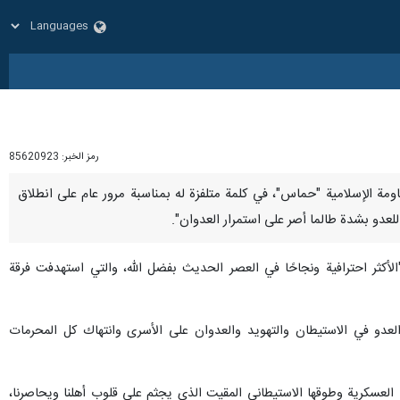
رمز الخبر:
85620923
المقاومة الإسلامية "حماس"، في كلمة متلفزة له بمناسبة مرور عام على انطلاق
للعدو بشدة طالما أصر على استمرار العدوان".
عملية طوفان الاقصى" التي أطلقتها المقاومة الفلسطينية يوم 7 تشرين الأول/أكتوبر 2023، بأنها "الأكثر احترافية ونجاحًا في العصر الحديث بفضل الله، والتي استهدفت فرقة
لعدو في الاستيطان والتهويد والعدوان على الأسرى وانتهاك كل المحرمات
ا العسكرية وطوقها الاستيطاني المقيت الذي يجثم على قلوب أهلنا ويحاصرنا،