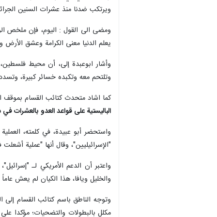
ويرتكب ضدنا منذ عشرات السنين الجرائم ك
ومضى الى القول : اليوم، فإن ملخص ال
يعلم الدنيا معنى الكرامة وعشق الأرض و
وأشار ابوعبدة إلى، أن محيط فلسطين، ب
وتلتحم معه وتكبده خسائر كبيرة، وتسدد 
كما اشاد متحدث كتائب القسام بموقف اير
الباليستية على قواعد العدو بالعشرات في
"الإسرائيليين"، وقال أنها "عملية أشعلت فت
واعتبر أن الدعم الأمريكي لـ "إسرائيل
والخليل ويافا، هذا الكيان لم يعش عاماً 
وتوجه الناطق باسم كتائب القسام إلى الف
مكلل بالبطولات والتضحيات؛ مؤكدا على أ