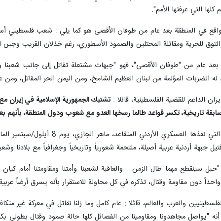
لها التي عرفتها الأمم".
واقع في المنطقة بعد عام من طوفان الأقصى هو كما يلي : شعب فلسطيني أسط
التوق للحرية ومقاتلة المحتلين والصمود الأسطوري، رغم خذلان القريب وجبن ال
عد عام من "طوفان الأقصى"، فهو "جبهات مشتعلة تقاتل إلى جانب شعبنا وتسند
له الضربات المؤلمة من لبنان العظيم الشامخ، ومن اليمن الحر المقاتل، ومن ع
ان الداعم للقضية الفلسطينية، قائلا :
تشتبك الجمهورية الإسلامية في إيران مع 
 سابقة تاريخية، تكسر قواعد طالما رسخها العدو مع شعوب ودول المنطقة، بأنهم 
يل جبهة أردنية عربية أصيلة، ملتحمة شعورياً وتاريخياً وجغرافياً مع بلادنا وشعبن
"، "حبل سينقطع مهما طال الزمن... والعاقبة لشعبنا وأمتنا ومقاومتنا أمام 
واحداً دون مقاومة وقتال، تذكره في كل محاولة للاستقرار بأنه يسرق أرضاً عربية"
لسطينيين والعرب والعالم، قائلا : عام كامل وما زلنا نقاتل في معركة غير متكا
نه "يواصل مجاهدونا ومقاومينا من الفصائل كلها حالة صمود وقتال بطولي بكل