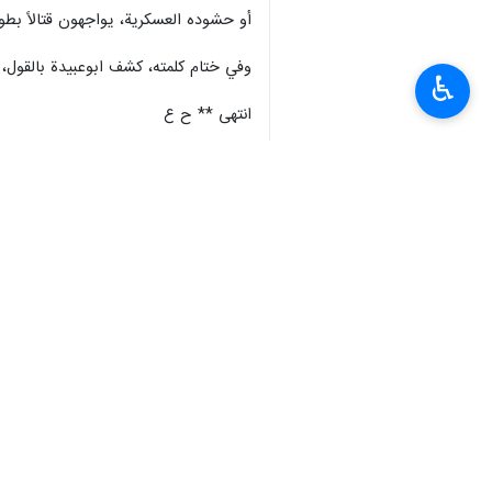
أو حشوده العسكرية، يواجهون قتالاً بطول
وفي ختام كلمته، كشف ابوعبيدة بالقول، ان
♿︎
انتهى ** ح ع
العالم
محور المقاومة
٠ Persons
سمات
عملية "طوفان الأقصى
عملية الوعد الصادق 2
ابو عبيدة
Dossier
عملية طوفان الأقصى