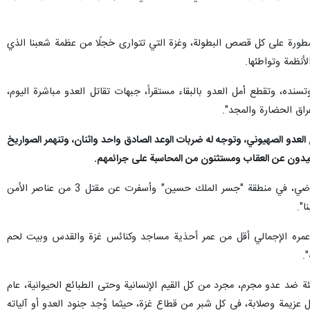
ورة على كل قصص البطولة، وغزة التي تتوارى خجلًا من عظمة شعبنا الذي
أنظمة وتواطئها.
ه، وتقطع أمل العدو بالبقاء مستقراً، جبهات تقاتل العدو مباشرة اليوم،
راق الحضارة والمجد".
العدو الصهيوني، وتوجه له ضربات الوعد الصادق واحد واثنان، وتنهمر الصواريخ
بعيدون عن العقاب ومستثنون من المحاسبة على جرائمهم.
واستحضر أبو عبيدة، في كلمته، العملية التي نفذها العسكري الأردني المتقاعد، ماهر الجازي، يوم 8 أيلول/سبتمبر الماضي، في منطقة "جسر الملك حسين" وأسفرت عن مقتل 3 من عناصر الأمن
ا".
كيان عمره الإجمالي أقل من عمر أحذية مساجد وكنائس غزة والقدس وبيت لحم
.
فئة ضد عدو مجرم، مجرد من كل القيم الإنسانية وحتى الطبائع الحيوانية، عام
 عزيمة وصلابة، في كل شبر من قطاع غزة، حيثما وُجد جنود العدو أو آلياته