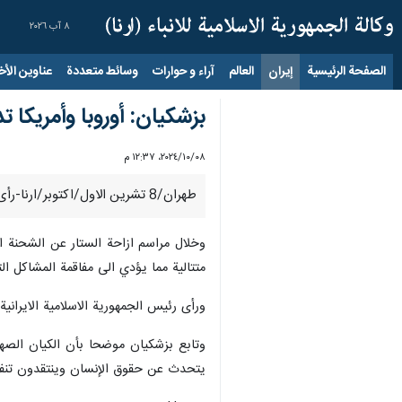
٨ آب ٢٠٢٦
الصفحة الرئيسية
إيران
العالم
آراء و حوارات
وسائط متعددة
عناوين الأخب
بزشكيان: أوروبا وأمريكا 
٠٨‏/١٠‏/٢٠٢٤، ١٢:٣٧ م
طهران/8 تشرين الاول/اكتوبر/ارنا-رأى رئيس الجمهورية الاسلامية الايرانية "مسعود بزشكيان" بأن اوروبا وامريكا تدافعان عن كيان همجي لا يحترم اي اطار انساني.
وخلال مراسم ازاحة الستار عن الشحنة ال
متتالية مما يؤدي الى مفاقمة المشاكل ال
ورأى رئيس الجمهورية الاسلامية الايراني
وتابع بزشكيان موضحا بأن الكيان الصهيو
يتحدث عن حقوق الإنسان وينتقدون تنفيذ حك