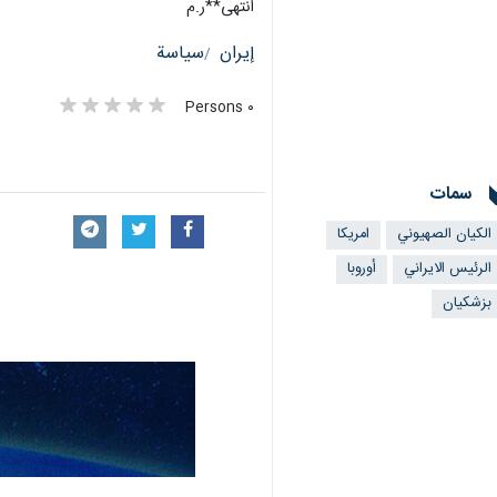
انتهى**ر.م
إيران
سياسة
٠ Persons
سمات
الکیان الصهیوني
امريكا
الرئيس الايراني
أوروبا
بزشكيان