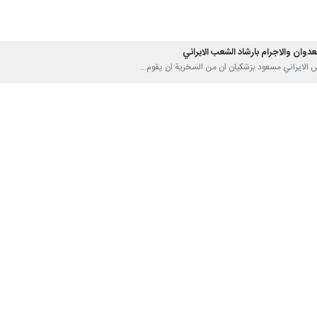
دوان والاجرام بارشاد الشعب الايراني
ي غزة وشعب لبنان امام هجمات الكيان الصهيوني