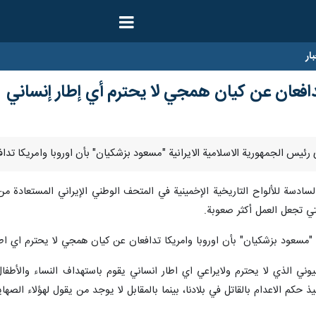
ار
تدافعان عن كيان همجي لا يحترم أي إطار إنساني
سادسة للألواح التاريخية الإخمينية في المتحف الوطني الإيراني المستعادة م
تي تجعل العمل أكثر صعوبة.
ة "مسعود بزشكيان" بأن اوروبا وامريكا تدافعان عن كيان همجي لا يحترم اي اطا
ني الذي لا يحترم ولايراعي اي اطار انساني يقوم باستهداف النساء والأطفال
م الاعدام بالقاتل في بلادنا، بينما بالمقابل لا يوجد من يقول لهؤلاء الصهاينة ا