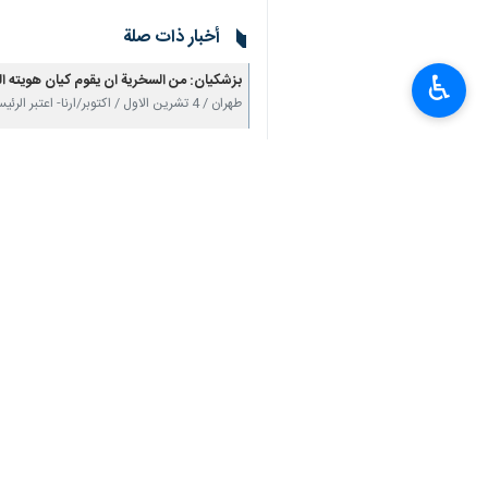
أخبار ذات صلة
بزشكيان: من السخرية ان يقوم كيان هويته الع
♿︎
طهران / 4 تشرين الاول / اكتوبر/ارنا- اعتبر الرئيس الايراني مسعود بزشكيان ان من السخرية ان يقوم…
بزشكيان: لا يجب عدم الاكتراث بمعاناة اهال
طهران/ 3 تشرين الاول/اكتوبر/ارنا – قال رئيس الجمهورية مسعود بزشكيان انه لا يجب ان نكون غير…
تعليقك