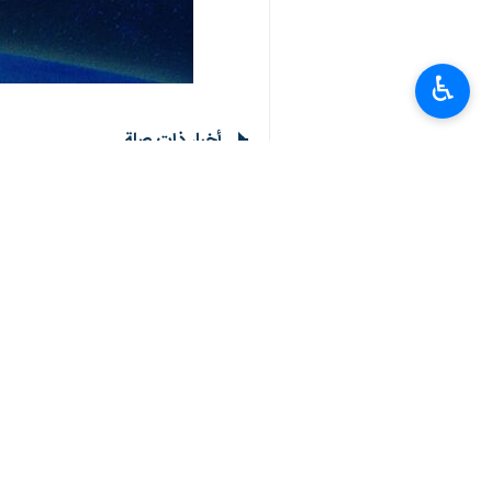
♿︎
طهران/ 9 تشرين الاول/اكتوبر/
بليدا جنوب لبنان وأوقعوا فيها إصابات د
فجر اليوم الاربعاء بِتفجير عبوة ناسفة بِ
فيها إصابات مباشرة ما أدى إلى تراجعها.
وأوضحت المقاومة الاسلامیة في لبنان في
بقذائف المدفعية والأسلحة الصاروخية وحق
واكد البيان استمرار المقاومة بـ "دك معا
انتهی**1426