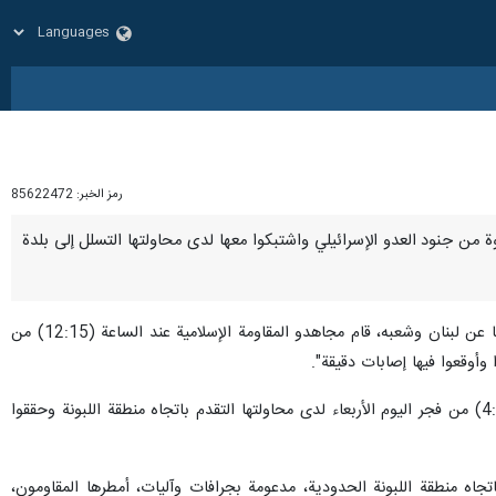
رمز الخبر:
85622472