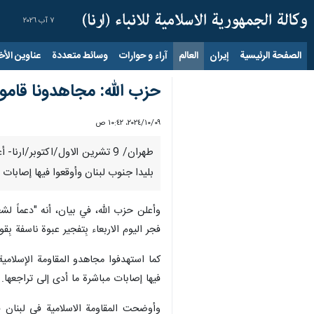
٧ آب ٢٠٢٦
الصفحة الرئيسية
إيران
العالم
آراء و حوارات
وسائط متعددة
عناوين الأخب
حزب الله: مجاهدونا قاموا
٠٩‏/١٠‏/٢٠٢٤، ١٠:٤٢ ص