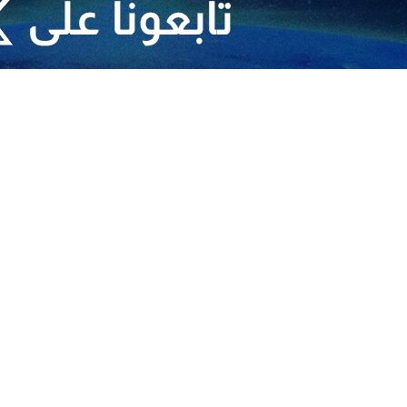
ارنا- أعلنت المقاومة الإسلامية في لبنان "حزب الله": فجروا مجاهدونا عبوة ناسفة
قيقة.
قوةٍ من جنود العدو الإسرائيلي واشتبكوا معها لدى محاولتها التسلل إلى بلدة بليدا
 بيان منفصل، أنه لدى تقدم قوة للاحتلال الإسرائيلي، فجر امس الثلاثاء، با
قوا فيها إصابات مؤكدة وأجبروها على ‏التراجع.‏
قل الأعداء وعمليات مقاومة الاحتلال الصهيوني، ونصرة لـ اهلنا في غزة".