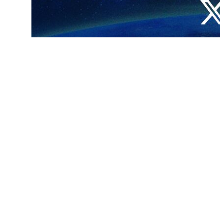
 بقوة من جنود العدو الإسرائيلي واشتبكوا معها لدى محاولتها التسلل إلى بلدة
وأعلن حزب الله، في بيان، أنه "دعماً لشعبنا الفلسطيني الصامد في قطاع غزة وإسناداً لمقاومته الباسلة ‌‏‌‏‌والشريفة ودفاعا عن لبنان وشعبه، قام مجاهدو المقاومة الإسلامية عند الساعة (12:15) من
 وأوقعوا فيها إصابات دقيقة".
کما استهدفوا مجاهدو المقاومة الإسلامية بقذائف المدفعية والأسلحة الصاروخية قوة للعدو الإسرائيلي عند الساعة (4:55) من فجر اليوم الأربعاء لدى محاولتها التقدم باتجاه منطقة اللبونة وحققوا
تجاه منطقة اللبونة الحدودية، مدعومة بجرافات وآليات، أمطرها المقاومون،