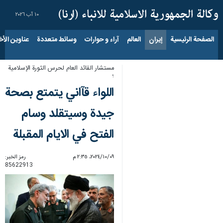
١٠ آب ٢٠٢٦
الصفحة الرئيسية
إيران
العالم
آراء و حوارات
وسائط متعددة
عناوين الأخب
مستشار القائد العام لحرس الثورة الإسلامية
؛
اللواء قآاني يتمتع بصحة
جيدة وسيتقلد وسام
الفتح في الايام المقبلة
٠٩‏/١٠‏/٢٠٢٤، ٢:٣٥ م
رمز الخبر:
85622913