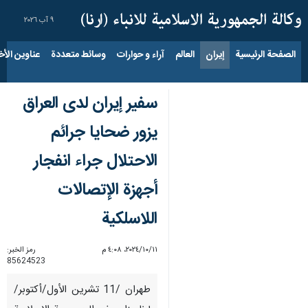
٩ آب ٢٠٢٦
الصفحة الرئيسية
إيران
العالم
آراء و حوارات
وسائط متعددة
عناوين الأخب
سفير إيران لدى العراق
يزور ضحايا جرائم
الاحتلال جراء انفجار
أجهزة الإتصالات
اللاسلكية
١١‏/١٠‏/٢٠٢٤، ٤:٠٨ م
رمز الخبر:
85624523
طهران /11 تشرين الأول/أكتوبر/