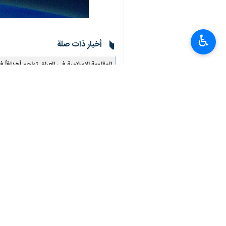
وكانت المقاومة الإسلامية في العراق - س
كما هاجمت المقاومة الإسلامية في العراق
♿︎
ونشرت مشاهد من إطلاق لطيران مسيّر ف
وفي بياناتها، أكدت المقاومة استمرار ال
بحق المدنيين من أطفال ونساء وشيوخ.
وكانت المقاومة قد هاجمت أيضا، يوم ال
انتهى**3276
العالم
محور المقاومة
٠ Persons
سمات
حيفاء
الجولان السوري