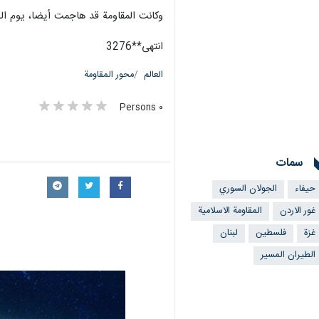
طهران / 14 تشرين الأول/أكتوبر/إرنا- أعلنت المقاومة الإسلامية في العراق، مهاجمة هدف حيوي في غور الأردن بواسطة الطيران المسير.