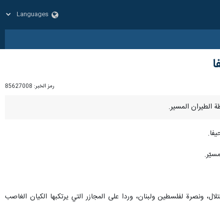
ا
رمز الخبر:
85627008