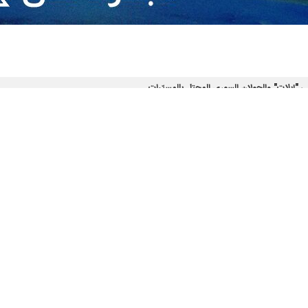
رايا أولياء الدم، قد أعلنت قبل ذلك، استهدافها بالمسّيرات هدفين حيويين في ح
، يوم أمس الأحد، مرتين، هدفاً حيوياً في الجولان المحتل، بواسطة الطيران الم
ي اتجاه هدف عسكري في الأراضي الفلسطينية المحتلة.
عمليات في دك معاقل الأعداء بوتيرة متصاعدة، استمرارا بنهجها في مقاومة الاح
سبت الماضي، هدفا حيويا في الجولان السوري المحتل، عبر الطيران المسير أيض