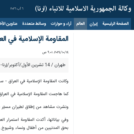
٦ آب ٢٠٢٦
الصفحة الرئيسية
إيران
العالم
آراء و حوارات
وسائط متعددة
عناوين الأخب
المقاومة الإسلامية في ا
١٤‏/١٠‏/٢٠٢٤، ٩:٠١ ص