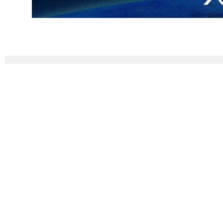
يفا.
سيّر.
تلال، ونصرة لفلسطين ولبنان، وردا على المجازر التي يرتكبها الكيان الغاصب
ا.
لیلا شعبان پورسوخته کوهی