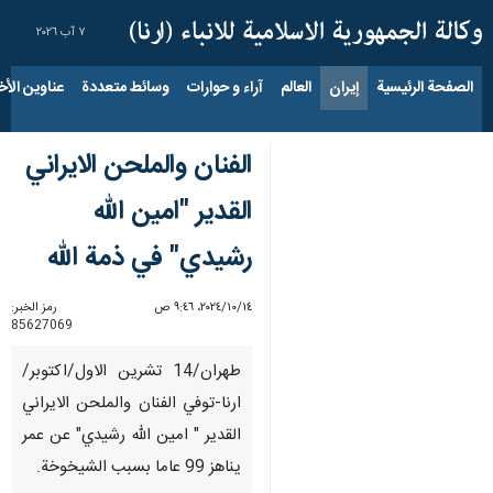
٧ آب ٢٠٢٦
الصفحة الرئيسية
إيران
العالم
آراء و حوارات
وسائط متعددة
عناوين الأخب
الفنان والملحن الايراني
القدير "امين الله
رشيدي" في ذمة الله
١٤‏/١٠‏/٢٠٢٤، ٩:٤٦ ص
رمز الخبر:
85627069
طهران/14 تشرين الاول/اكتوبر/
ارنا-توفي الفنان والملحن الايراني
القدير " امين الله رشيدي" عن عمر
يناهز 99 عاما بسبب الشيخوخة.