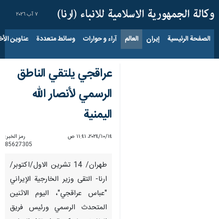
٧ آب ٢٠٢٦
الصفحة الرئيسية
إيران
العالم
آراء و حوارات
وسائط متعددة
عناوين الأخب
عراقجي يلتقي الناطق
الرسمي لأنصار الله
اليمنية
١٤‏/١٠‏/٢٠٢٤، ١١:٤١ ص
رمز الخبر:
85627305
طهران/ 14 تشرين الاول/اكتوبر/
ارنا- التقى وزير الخارجية الإيراني
"عباس عراقجي"، الیوم الاثنین
المتحدث الرسمي ورئيس فريق