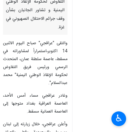
التفاوض لحكومة الإنقاذ الوطني
اليمنية و تشاور الجانبان بشأن
وقف جرائم الاحتلال الصهيوني في
غزة.
والتقى "عراقجي" صباح اليوم الاثنين
14 اکتوبر،استمراراً لمشاوراته في
مسقط، عاصمة سلطنة عمان، المتحدث
الرسمي ورئيس فريق التفاوض
لحكومة الإنقاذ الوطني اليمنية" محمد
عبدالسلام".
وغادر عراقجي مساء أمس الأحد،
العاصمة العراقية بغداد متوجها إلى
العاصمة العمانية مسقط.
♿︎
وأعلن عراقجي، خلال زيارته إلى لبنان