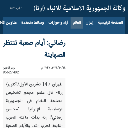
٦ آب ٢٠٢٦
الصفحة الرئيسية
إيران
العالم
آراء و حوارات
وسائط متعددة
عناوين الأخب
رضائي: أيام صعبة تنتظر
الصهاينة
١٤‏/١٠‏/٢٠٢٤، ١٢:٤٧ م
رمز الخبر:
85627402
طهران / 14 تشرين الأول/أكتوبر/
إرنا- قال عضو مجمع تشخيص
مصلحة النظام في الجمهورية
الإسلامية الإيرانية "محسن
رضائي"، إنه بدأت ماکنة الحرب
التابعة لحزب الله، والأيام الصعبة