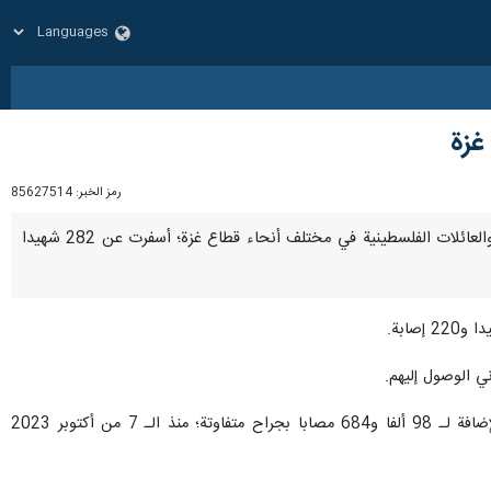
رمز الخبر:
85627514
طهران / 14 تشرين الأول/أكتوبر/إرنا- ارتكبت قوات الاحتلال الصهيوني 4 مجازر جديدة ضد المدنيين والنازحين والعائلات الفلسطينية في مختلف أنحاء قطاع غزة؛ أسفرت عن 282 شهيدا
ي الوصول إليهم.
وارتفعت حصيلة العدوان العسكري الإسرائيلي المستمر لليوم الـ 374 على قطاع غزة إلى 42 ألفا و289 شهيدا، بالإضافة لـ 98 ألفا و684 مصابا بجراح متفاوتة؛ منذ الـ 7 من أكتوبر 2023