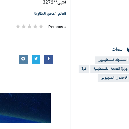
انتهى**3276
العالم
محور المقاومة
٠ Persons
سمات
استشهاد فلسطينيين
وزارة الصحة الفلسطينية
غزة
الاحتلال الصهيوني