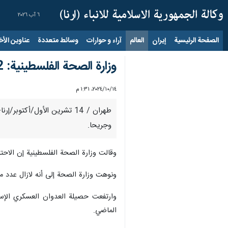
٦ آب ٢٠٢٦
الصفحة الرئيسية
إيران
العالم
آراء و حوارات
وسائط متعددة
عناوين الأخب
وزارة الصحة الفلسطينية: 62 شهيدا و220 مصابا في 4 مجازر جديدة بقطاع غزة
١٤‏/١٠‏/٢٠٢٤، ١:٣١ م
وجريحا.
وقالت وزارة الصحة الفلسطينية إن الاحتلال ارتكب 4 مجازر ضد العائلات في قطاع غزة؛ وصل منها للمستش
ونوهت وزارة الصحة إلى أنه لازال عدد م
الماضي.