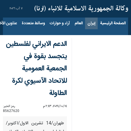
٧ آب ٢٠٢٦
الصفحة الرئيسية
إيران
العالم
آراء و حوارات
وسائط متعددة
عناوين الأخب
الدعم الايراني لفلسطين
يتجسد بقوة في
الجمعية العمومية
للاتحاد الآسيوي لكرة
الطاولة
١٤‏/١٠‏/٢٠٢٤، ٢:٤٣ م
رمز الخبر:
85627620
طهران/14 تشرين الاول/اكتوبر/