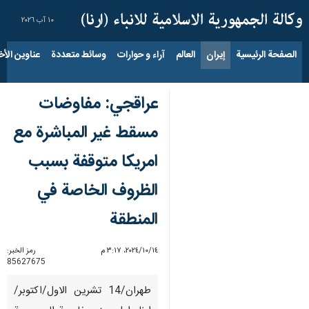
١٠ آب ٢٠٢٦
الصفحة الرئيسية
إيران
العالم
آراء و حوارات
وسائط متعددة
عناوين الأخب
عراقجي: مفاوضات
مسقط غير المباشرة مع
امريكا متوقفة بسبب
الظروف الخاصة في
المنطقة
١٤‏/١٠‏/٢٠٢٤، ٣:١٧ م
رمز الخبر:
85627675
طهران/14 تشرين الاول/اكتوبر/