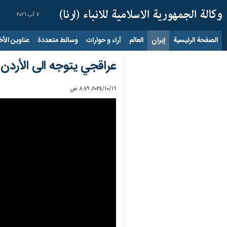
٧ آب ٢٠٢٦
الصفحة الرئيسية
إيران
العالم
آراء و حوارات
وسائط متعددة
عناوين الأخب
عراقجي يتوجه الى الأردن
١٦‏/١٠‏/٢٠٢٤، ٨:٤٩ ص