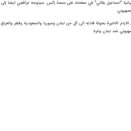
يرانية "اسماعيل بقائي" في صفحته على منصة إكس: سيتوجه عراقجي ايضا إلى مص
لصهيوني.
ال الايام الاخيرة بجولة قادته الى كل من لبنان وسوريا والسعودية وقطر وال
هيوني ضد لبنان وغزة.
مكالماته الهاتفية مع نظرائه ومسؤولي الدول التي زارها مؤخرا على ان الجمهورية
بار المسؤولين في سلطنة عمان ان جولته الاقليمية هذه والجهود الدبلوماسية ا
 المنطقة باكلمها.