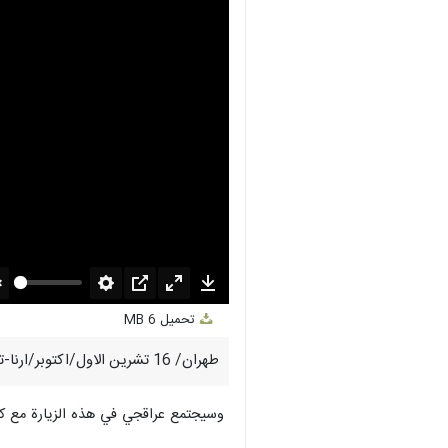
nmute
Settings
PIP
Enter
Download
تحميل
6 MB
fullscreen
طهران/ 16 تشرين الاول/اكتوبر/ارنا-توجه وزير خارجية الجمهورية الاسلامية الايرانية صباح اليوم الاربعاء الى الاردن في اطار جولته الاقليمية.
وسيجتمع عراقجي في هذه الزيارة مع كبا