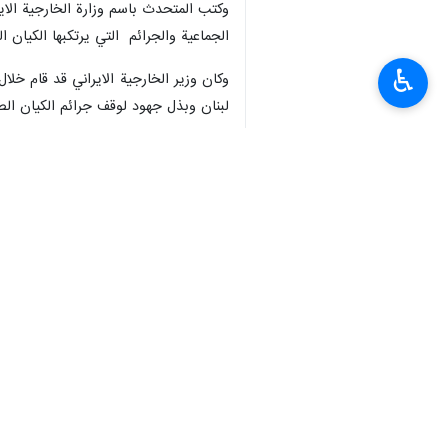
وکتب المتحدث باسم وزارة الخارجية الا
الجماعية والجرائم التي يرتكبها الكيان ا
♿︎
وكان وزير الخارجية الايراني قد قام خل
لبنان وبذل جهود لوقف جرائم الكيان الص
واكد عراقجي خلال لقاءاته الدبلوماسية و 
وكان عراقجي قد اكد خلال مشاوراته مع ك
نتائج ايجابية خدمة للسلام و الاستقرار في
انتهی**1426
إيران
سياسة
٠ Persons
سمات