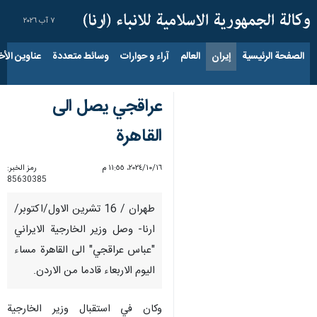
٧ آب ٢٠٢٦
الصفحة الرئيسية
إيران
العالم
آراء و حوارات
وسائط متعددة
عناوين الأخب
عراقجي يصل الى
القاهرة
١٦‏/١٠‏/٢٠٢٤، ١١:٥٥ م
رمز الخبر:
85630385
طهران / 16 تشرين الاول/اكتوبر/
ارنا- وصل وزير الخارجية الايراني
"عباس عراقجي" الى القاهرة مساء
اليوم الاربعاء قادما من الاردن.
وكان في استقبال وزير الخارجية