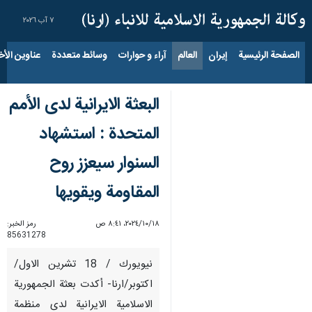
٧ آب ٢٠٢٦
الصفحة الرئيسية
إيران
العالم
آراء و حوارات
وسائط متعددة
عناوين الأخب
البعثة الايرانية لدى الأمم
المتحدة : استشهاد
السنوار سيعزز روح
المقاومة ويقويها
١٨‏/١٠‏/٢٠٢٤، ٨:٤١ ص
رمز الخبر:
85631278
نيويورك / 18 تشرين الاول/
اكتوبر/ارنا- أكدت بعثة الجمهورية
الاسلامية الايرانية لدى منظمة