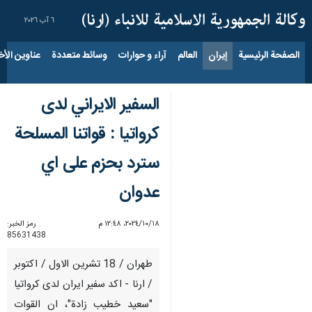
٦ آب ٢٠٢٦
الصفحة الرئيسية
إيران
العالم
آراء و حوارات
وسائط متعددة
عناوين الأخب
السفير الايراني لدى
كرواتيا : قواتنا المسلحة
سترد بحزم على اي
عدوان
١٨‏/١٠‏/٢٠٢٤، ١٢:٤٨ م
رمز الخبر:
85631438
طهران / 18 تشرين الاول / اكتوبر
/ ارنا - اكد سفير ايران لدى كرواتيا
"سعيد خطيب زادة"، ان القوات