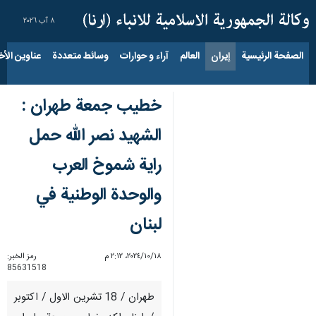
٨ آب ٢٠٢٦
الصفحة الرئيسية
إيران
العالم
آراء و حوارات
وسائط متعددة
عناوين الأخب
خطيب جمعة طهران :
الشهيد نصر الله حمل
راية شموخ العرب
والوحدة الوطنية في
لبنان
١٨‏/١٠‏/٢٠٢٤، ٢:١٢ م
رمز الخبر:
85631518
طهران / 18 تشرين الاول / اكتوبر