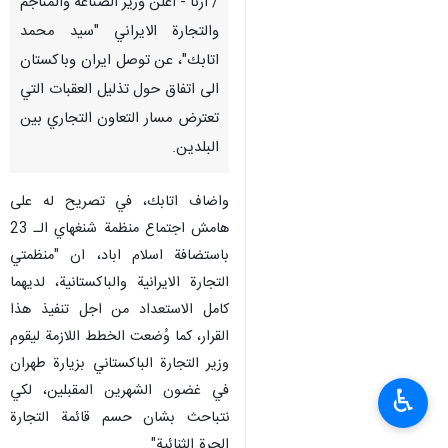
/ ارنا - اعلن وزير الصناعة والمناجم
والتجارة الايراني "سيد محمد
اتابك"، عن توصل ايران وباكستان
الى اتفاق حول تذليل العقبات التي
تعترض مسار التعاون التجاري بين
البلدين.
واضاف اتابك، في تصريح له على
هامش اجتماع منظمة شنغهاي الـ 23
باستضافة اسلام اباد، ان "منظمتي
التجارة الايرانية والباكستانية، لديهما
كامل الاستعداد من اجل تنفيذ هذا
القرار، كما وُضعت الخطط اللازمة ليقوم
وزير التجارة الباكستاني بزيارة طهران
في غضون الشهرين المقبلين، لكي
♿︎
نتباحث بشان حسم قائمة التجارة
الحرة الثنائية".