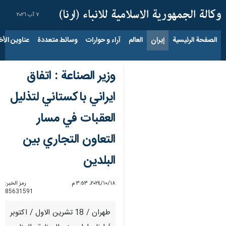
٧ آب ٢٠٢٦
الصفحة الرئيسية
إيران
العالم
آراء و حوارات
وسائط متعددة
عناوين الأخب
وزير الصناعة : اتفاق
ايراني باكستاني لتذليل
العقبات في مسار
التعاون التجاري بين
البلدين
١٨‏/١٠‏/٢٠٢٤، ٣:٥٣ م
رمز الخبر:
85631591
طهران / 18 تشرين الاول / اكتوبر