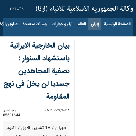
٨ آب ٢٠٢٦
الصفحة الرئيسية
إيران
العالم
آراء و حوارات
وسائط متعددة
عناوين الأخب
بيان الخارجية الايرانية
باستشهاد السنوار :
تصفية المجاهدين
جسديا لن يخلّ في نهج
المقاومة
١٨‏/١٠‏/٢٠٢٤، ٥:٢٤ م
رمز الخبر:
85631644
طهران / 18 تشرين الاول / اكتوبر